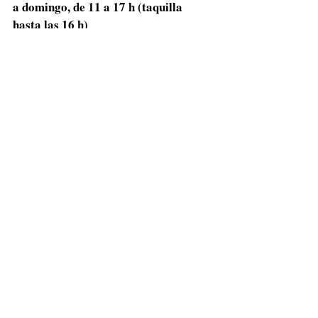
a domingo, de 11 a 17 h (taquilla 
hasta las 16 h)
La Cafetería del Museo recibe al 
público de martes a domingo, de 
10 a 18 h. Los sábados, las visitas 
son gratuitas.
R. Quinze de Novembro, 95 - 
Centro, Santos - SP, 11010-150, 
Brasil
www.museudocafe.org.br/
copyright imágenes: 
museudocafe.org.br/ 